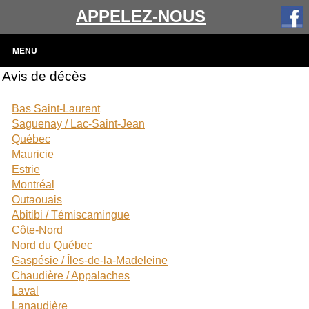
APPELEZ-NOUS
MENU
Avis de décès
Bas Saint-Laurent
Saguenay / Lac-Saint-Jean
Québec
Mauricie
Estrie
Montréal
Outaouais
Abitibi / Témiscamingue
Côte-Nord
Nord du Québec
Gaspésie / Îles-de-la-Madeleine
Chaudière / Appalaches
Laval
Lanaudière