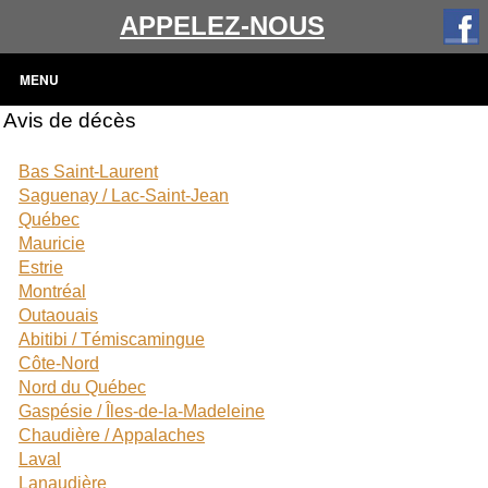
APPELEZ-NOUS
MENU
Avis de décès
Bas Saint-Laurent
Saguenay / Lac-Saint-Jean
Québec
Mauricie
Estrie
Montréal
Outaouais
Abitibi / Témiscamingue
Côte-Nord
Nord du Québec
Gaspésie / Îles-de-la-Madeleine
Chaudière / Appalaches
Laval
Lanaudière