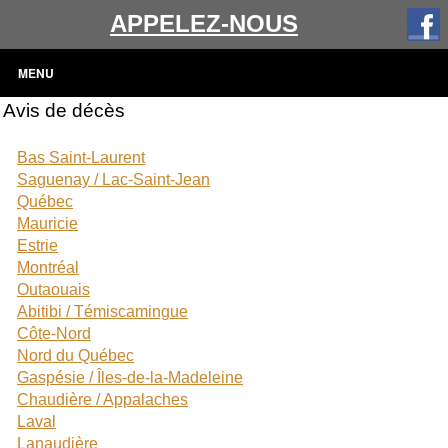
APPELEZ-NOUS
MENU
Avis de décès
Bas Saint-Laurent
Saguenay / Lac-Saint-Jean
Québec
Mauricie
Estrie
Montréal
Outaouais
Abitibi / Témiscamingue
Côte-Nord
Nord du Québec
Gaspésie / Îles-de-la-Madeleine
Chaudière / Appalaches
Laval
Lanaudière