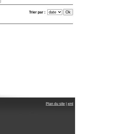
Trier par :
Plan du site
|
xml