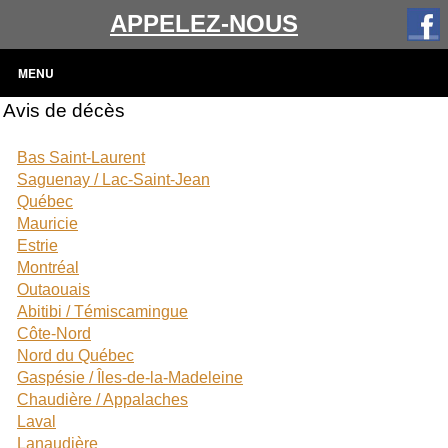
APPELEZ-NOUS
MENU
Avis de décès
Bas Saint-Laurent
Saguenay / Lac-Saint-Jean
Québec
Mauricie
Estrie
Montréal
Outaouais
Abitibi / Témiscamingue
Côte-Nord
Nord du Québec
Gaspésie / Îles-de-la-Madeleine
Chaudière / Appalaches
Laval
Lanaudière