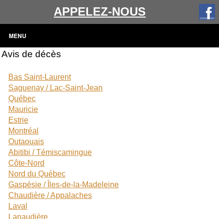
APPELEZ-NOUS
MENU
Avis de décès
Bas Saint-Laurent
Saguenay / Lac-Saint-Jean
Québec
Mauricie
Estrie
Montréal
Outaouais
Abitibi / Témiscamingue
Côte-Nord
Nord du Québec
Gaspésie / Îles-de-la-Madeleine
Chaudière / Appalaches
Laval
Lanaudière