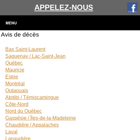
APPELEZ-NOUS
MENU
Avis de décès
Bas Saint-Laurent
Saguenay / Lac-Saint-Jean
Québec
Mauricie
Estrie
Montréal
Outaouais
Abitibi / Témiscamingue
Côte-Nord
Nord du Québec
Gaspésie / Îles-de-la-Madeleine
Chaudière / Appalaches
Laval
Lanaudière