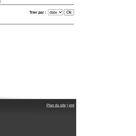
Trier par :
Plan du site
|
xml