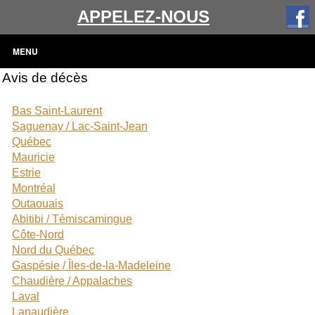
APPELEZ-NOUS
MENU
Avis de décès
Bas Saint-Laurent
Saguenay / Lac-Saint-Jean
Québec
Mauricie
Estrie
Montréal
Outaouais
Abitibi / Témiscamingue
Côte-Nord
Nord du Québec
Gaspésie / Îles-de-la-Madeleine
Chaudière / Appalaches
Laval
Lanaudière