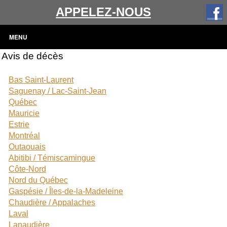
APPELEZ-NOUS
MENU
Avis de décès
Bas Saint-Laurent
Saguenay / Lac-Saint-Jean
Québec
Mauricie
Estrie
Montréal
Outaouais
Abitibi / Témiscamingue
Côte-Nord
Nord du Québec
Gaspésie / Îles-de-la-Madeleine
Chaudière / Appalaches
Laval
Lanaudière