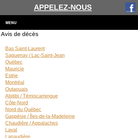
APPELEZ-NOUS
MENU
Avis de décès
Bas Saint-Laurent
Saguenay / Lac-Saint-Jean
Québec
Mauricie
Estrie
Montréal
Outaouais
Abitibi / Témiscamingue
Côte-Nord
Nord du Québec
Gaspésie / Îles-de-la-Madeleine
Chaudière / Appalaches
Laval
Lanaudière