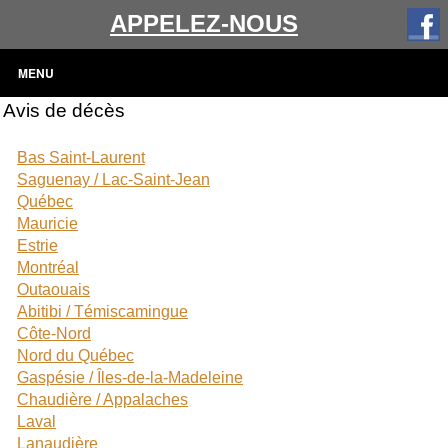
APPELEZ-NOUS
MENU
Avis de décès
Bas Saint-Laurent
Saguenay / Lac-Saint-Jean
Québec
Mauricie
Estrie
Montréal
Outaouais
Abitibi / Témiscamingue
Côte-Nord
Nord du Québec
Gaspésie / Îles-de-la-Madeleine
Chaudière / Appalaches
Laval
Lanaudière