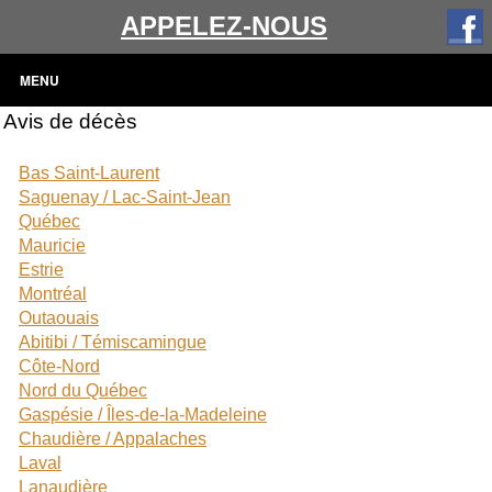
APPELEZ-NOUS
MENU
Avis de décès
Bas Saint-Laurent
Saguenay / Lac-Saint-Jean
Québec
Mauricie
Estrie
Montréal
Outaouais
Abitibi / Témiscamingue
Côte-Nord
Nord du Québec
Gaspésie / Îles-de-la-Madeleine
Chaudière / Appalaches
Laval
Lanaudière